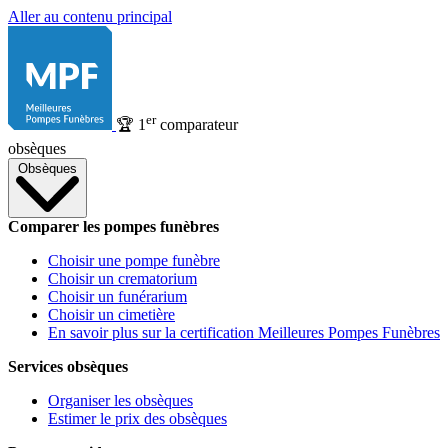
Aller au contenu principal
er
🏆
1
comparateur
obsèques
Obsèques
Comparer les pompes funèbres
Choisir une pompe funèbre
Choisir un crematorium
Choisir un funérarium
Choisir un cimetière
En savoir plus sur la certification Meilleures Pompes Funèbres
Services obsèques
Organiser les obsèques
Estimer le prix des obsèques