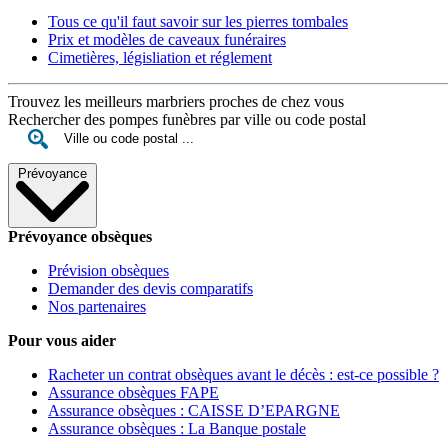
Tous ce qu'il faut savoir sur les pierres tombales
Prix et modèles de caveaux funéraires
Cimetières, législiation et réglement
Trouvez les meilleurs marbriers proches de chez vous
Rechercher des pompes funèbres par ville ou code postal
Prévoyance
Prévoyance obsèques
Prévision obsèques
Demander des devis comparatifs
Nos partenaires
Pour vous aider
Racheter un contrat obsèques avant le décès : est-ce possible ?
Assurance obsèques FAPE
Assurance obsèques : CAISSE D’EPARGNE
Assurance obsèques : La Banque postale