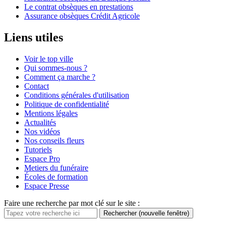
Le contrat obsèques en prestations
Assurance obsèques Crédit Agricole
Liens utiles
Voir le top ville
Qui sommes-nous ?
Comment ça marche ?
Contact
Conditions générales d'utilisation
Politique de confidentialité
Mentions légales
Actualités
Nos vidéos
Nos conseils fleurs
Tutoriels
Espace Pro
Metiers du funéraire
Écoles de formation
Espace Presse
Faire une recherche par mot clé sur le site :
Rechercher
(nouvelle fenêtre)