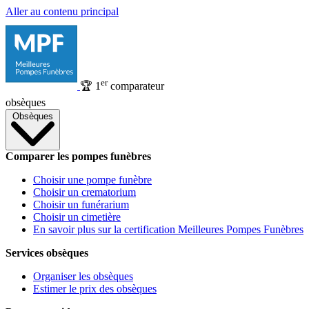
Aller au contenu principal
er
🏆
1
comparateur
obsèques
Obsèques
Comparer les pompes funèbres
Choisir une pompe funèbre
Choisir un crematorium
Choisir un funérarium
Choisir un cimetière
En savoir plus sur la certification Meilleures Pompes Funèbres
Services obsèques
Organiser les obsèques
Estimer le prix des obsèques