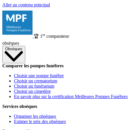
Aller au contenu principal
er
🏆
1
comparateur
obsèques
Obsèques
Comparer les pompes funèbres
Choisir une pompe funèbre
Choisir un crematorium
Choisir un funérarium
Choisir un cimetière
En savoir plus sur la certification Meilleures Pompes Funèbres
Services obsèques
Organiser les obsèques
Estimer le prix des obsèques