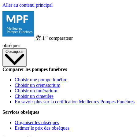
Aller au contenu principal
er
🏆
1
comparateur
obsèques
Obsèques
Comparer les pompes funèbres
Choisir une pompe funèbre
Choisir un crematorium
Choisir un funérarium
Choisir un cimetière
En savoir plus sur la certification Meilleures Pompes Funèbres
Services obsèques
Organiser les obsèques
Estimer le prix des obsèques