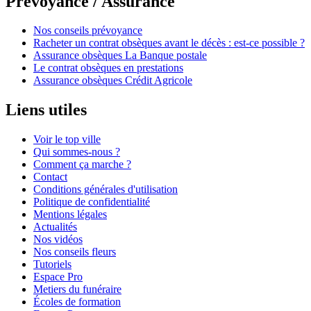
Prévoyance / Assurance
Nos conseils prévoyance
Racheter un contrat obsèques avant le décès : est-ce possible ?
Assurance obsèques La Banque postale
Le contrat obsèques en prestations
Assurance obsèques Crédit Agricole
Liens utiles
Voir le top ville
Qui sommes-nous ?
Comment ça marche ?
Contact
Conditions générales d'utilisation
Politique de confidentialité
Mentions légales
Actualités
Nos vidéos
Nos conseils fleurs
Tutoriels
Espace Pro
Metiers du funéraire
Écoles de formation