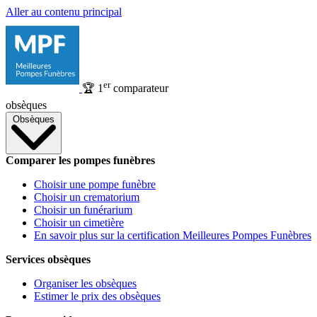
Aller au contenu principal
er
🏆
1
comparateur
obsèques
Obsèques
Comparer les pompes funèbres
Choisir une pompe funèbre
Choisir un crematorium
Choisir un funérarium
Choisir un cimetière
En savoir plus sur la certification Meilleures Pompes Funèbres
Services obsèques
Organiser les obsèques
Estimer le prix des obsèques