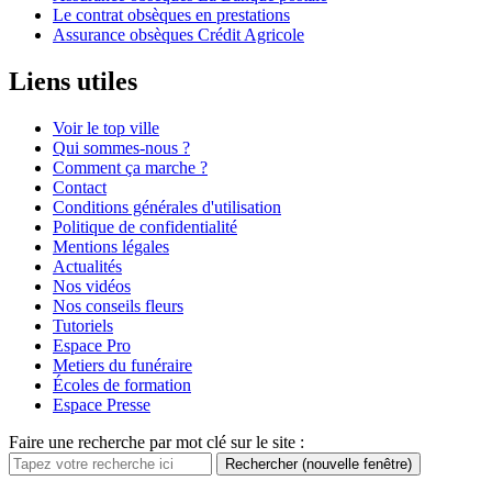
Le contrat obsèques en prestations
Assurance obsèques Crédit Agricole
Liens utiles
Voir le top ville
Qui sommes-nous ?
Comment ça marche ?
Contact
Conditions générales d'utilisation
Politique de confidentialité
Mentions légales
Actualités
Nos vidéos
Nos conseils fleurs
Tutoriels
Espace Pro
Metiers du funéraire
Écoles de formation
Espace Presse
Faire une recherche par mot clé sur le site :
Rechercher
(nouvelle fenêtre)