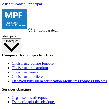
Aller au contenu principal
er
🏆
1
comparateur
obsèques
Obsèques
Comparer les pompes funèbres
Choisir une pompe funèbre
Choisir un crematorium
Choisir un funérarium
Choisir un cimetière
En savoir plus sur la certification Meilleures Pompes Funèbres
Services obsèques
Organiser les obsèques
Estimer le prix des obsèques