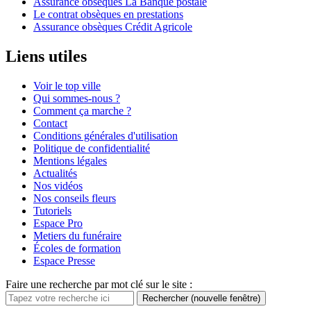
Assurance obsèques La Banque postale
Le contrat obsèques en prestations
Assurance obsèques Crédit Agricole
Liens utiles
Voir le top ville
Qui sommes-nous ?
Comment ça marche ?
Contact
Conditions générales d'utilisation
Politique de confidentialité
Mentions légales
Actualités
Nos vidéos
Nos conseils fleurs
Tutoriels
Espace Pro
Metiers du funéraire
Écoles de formation
Espace Presse
Faire une recherche par mot clé sur le site :
Rechercher
(nouvelle fenêtre)