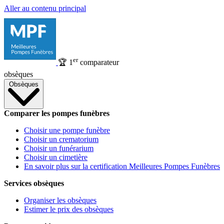
Aller au contenu principal
er
🏆
1
comparateur
obsèques
Obsèques
Comparer les pompes funèbres
Choisir une pompe funèbre
Choisir un crematorium
Choisir un funérarium
Choisir un cimetière
En savoir plus sur la certification Meilleures Pompes Funèbres
Services obsèques
Organiser les obsèques
Estimer le prix des obsèques