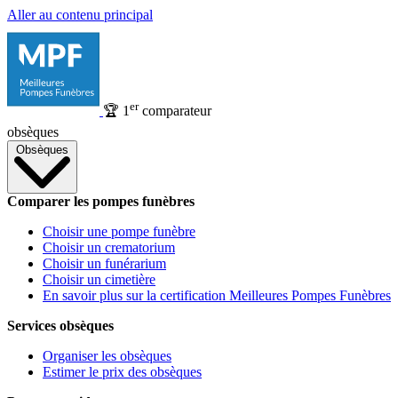
Aller au contenu principal
er
🏆
1
comparateur
obsèques
Obsèques
Comparer les pompes funèbres
Choisir une pompe funèbre
Choisir un crematorium
Choisir un funérarium
Choisir un cimetière
En savoir plus sur la certification Meilleures Pompes Funèbres
Services obsèques
Organiser les obsèques
Estimer le prix des obsèques