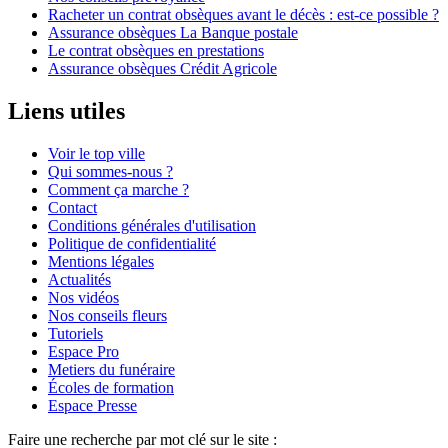
Racheter un contrat obsèques avant le décès : est-ce possible ?
Assurance obsèques La Banque postale
Le contrat obsèques en prestations
Assurance obsèques Crédit Agricole
Liens utiles
Voir le top ville
Qui sommes-nous ?
Comment ça marche ?
Contact
Conditions générales d'utilisation
Politique de confidentialité
Mentions légales
Actualités
Nos vidéos
Nos conseils fleurs
Tutoriels
Espace Pro
Metiers du funéraire
Écoles de formation
Espace Presse
Faire une recherche par mot clé sur le site :