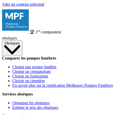
Aller au contenu principal
er
🏆
1
comparateur
obsèques
Obsèques
Comparer les pompes funèbres
Choisir une pompe funèbre
Choisir un crematorium
Choisir un funérarium
Choisir un cimetière
En savoir plus sur la certification Meilleures Pompes Funèbres
Services obsèques
Organiser les obsèques
Estimer le prix des obsèques