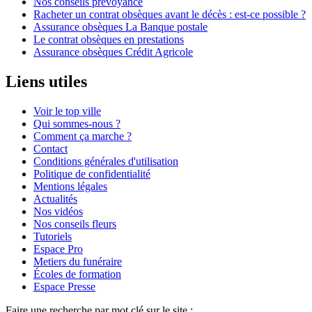
Nos conseils prévoyance
Racheter un contrat obsèques avant le décès : est-ce possible ?
Assurance obsèques La Banque postale
Le contrat obsèques en prestations
Assurance obsèques Crédit Agricole
Liens utiles
Voir le top ville
Qui sommes-nous ?
Comment ça marche ?
Contact
Conditions générales d'utilisation
Politique de confidentialité
Mentions légales
Actualités
Nos vidéos
Nos conseils fleurs
Tutoriels
Espace Pro
Metiers du funéraire
Écoles de formation
Espace Presse
Faire une recherche par mot clé sur le site :