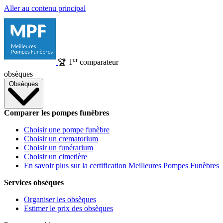
Aller au contenu principal
er
🏆
1
comparateur
obsèques
Obsèques
Comparer les pompes funèbres
Choisir une pompe funèbre
Choisir un crematorium
Choisir un funérarium
Choisir un cimetière
En savoir plus sur la certification Meilleures Pompes Funèbres
Services obsèques
Organiser les obsèques
Estimer le prix des obsèques