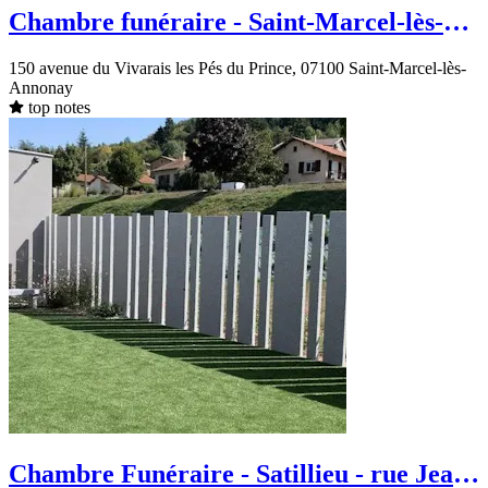
Chambre funéraire - Saint-Marcel-lès-
Annonay - avenue du Vivarais les Pés du
150 avenue du Vivarais les Pés du Prince, 07100 Saint-Marcel-lès-
Prince
Annonay
top notes
Chambre Funéraire - Satillieu - rue Jean