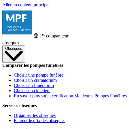
Aller au contenu principal
er
🏆
1
comparateur
obsèques
Obsèques
Comparer les pompes funèbres
Choisir une pompe funèbre
Choisir un crematorium
Choisir un funérarium
Choisir un cimetière
En savoir plus sur la certification Meilleures Pompes Funèbres
Services obsèques
Organiser les obsèques
Estimer le prix des obsèques