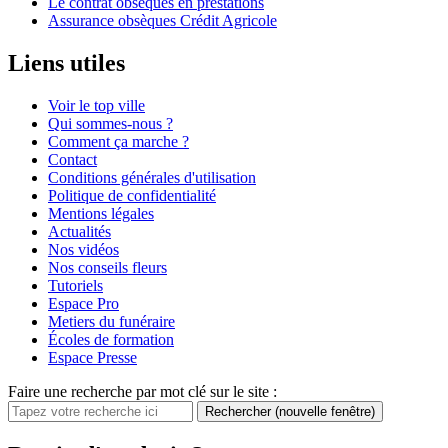
Le contrat obsèques en prestations
Assurance obsèques Crédit Agricole
Liens utiles
Voir le top ville
Qui sommes-nous ?
Comment ça marche ?
Contact
Conditions générales d'utilisation
Politique de confidentialité
Mentions légales
Actualités
Nos vidéos
Nos conseils fleurs
Tutoriels
Espace Pro
Metiers du funéraire
Écoles de formation
Espace Presse
Faire une recherche par mot clé sur le site :
Rechercher
(nouvelle fenêtre)