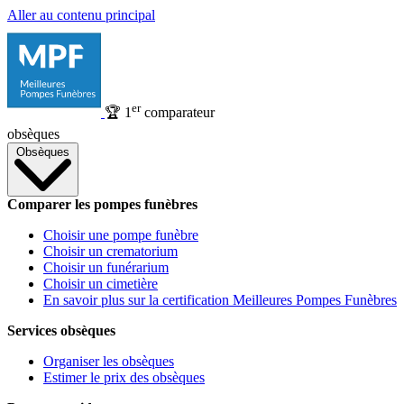
Aller au contenu principal
er
🏆
1
comparateur
obsèques
Obsèques
Comparer les pompes funèbres
Choisir une pompe funèbre
Choisir un crematorium
Choisir un funérarium
Choisir un cimetière
En savoir plus sur la certification Meilleures Pompes Funèbres
Services obsèques
Organiser les obsèques
Estimer le prix des obsèques