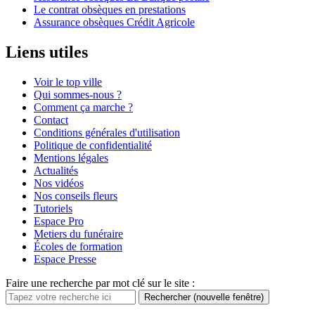
Le contrat obsèques en prestations
Assurance obsèques Crédit Agricole
Liens utiles
Voir le top ville
Qui sommes-nous ?
Comment ça marche ?
Contact
Conditions générales d'utilisation
Politique de confidentialité
Mentions légales
Actualités
Nos vidéos
Nos conseils fleurs
Tutoriels
Espace Pro
Metiers du funéraire
Écoles de formation
Espace Presse
Faire une recherche par mot clé sur le site :
Rechercher
(nouvelle fenêtre)