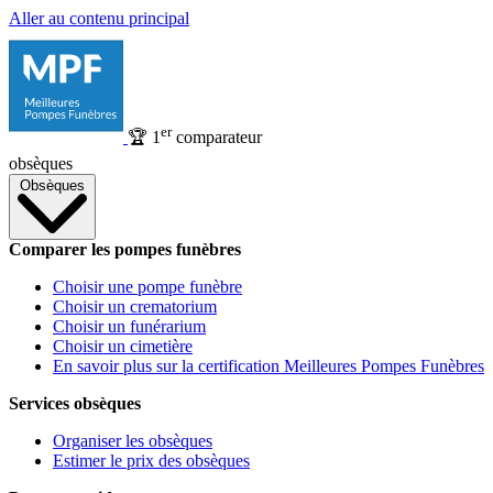
Aller au contenu principal
er
🏆
1
comparateur
obsèques
Obsèques
Comparer les pompes funèbres
Choisir une pompe funèbre
Choisir un crematorium
Choisir un funérarium
Choisir un cimetière
En savoir plus sur la certification Meilleures Pompes Funèbres
Services obsèques
Organiser les obsèques
Estimer le prix des obsèques