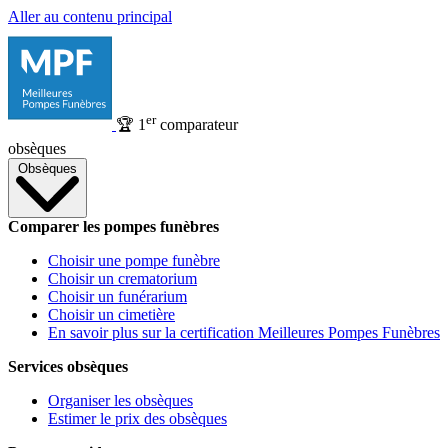
Aller au contenu principal
er
🏆
1
comparateur
obsèques
Obsèques
Comparer les pompes funèbres
Choisir une pompe funèbre
Choisir un crematorium
Choisir un funérarium
Choisir un cimetière
En savoir plus sur la certification Meilleures Pompes Funèbres
Services obsèques
Organiser les obsèques
Estimer le prix des obsèques