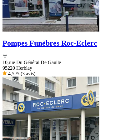
Pompes Funèbres Roc-Eclerc
10,rue Du Général De Gaulle
95220 Herblay
4,5
/5
(3 avis)