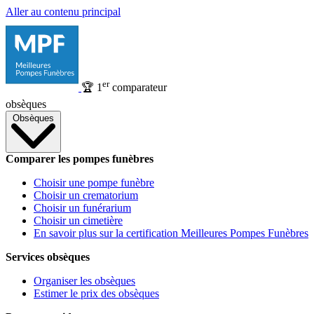
Aller au contenu principal
er
🏆
1
comparateur
obsèques
Obsèques
Comparer les pompes funèbres
Choisir une pompe funèbre
Choisir un crematorium
Choisir un funérarium
Choisir un cimetière
En savoir plus sur la certification Meilleures Pompes Funèbres
Services obsèques
Organiser les obsèques
Estimer le prix des obsèques