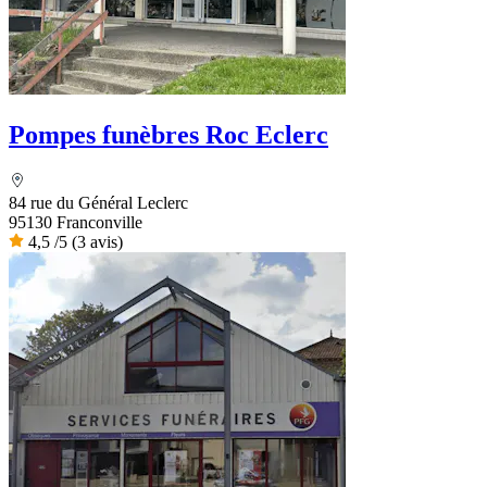
Pompes funèbres Roc Eclerc
84 rue du Général Leclerc
95130 Franconville
4,5
/5
(3 avis)