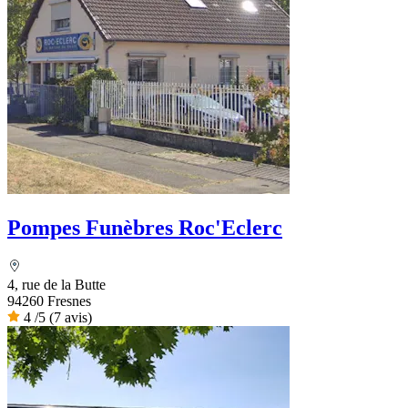
Pompes Funèbres Roc'Eclerc
4, rue de la Butte
94260 Fresnes
4
/5
(7 avis)