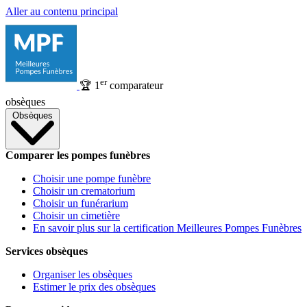
Aller au contenu principal
er
🏆
1
comparateur
obsèques
Obsèques
Comparer les pompes funèbres
Choisir une pompe funèbre
Choisir un crematorium
Choisir un funérarium
Choisir un cimetière
En savoir plus sur la certification Meilleures Pompes Funèbres
Services obsèques
Organiser les obsèques
Estimer le prix des obsèques