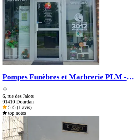
Pompes Funèbres et Marbrerie PLM -
PFG
6, rue des Jalots
91410 Dourdan
5
/5
(1 avis)
top notes