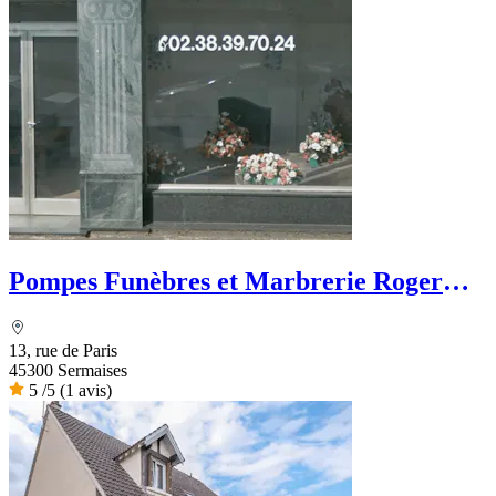
Pompes Funèbres et Marbrerie Roger
Marin
13, rue de Paris
45300 Sermaises
5
/5
(1 avis)