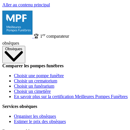
Aller au contenu principal
er
🏆
1
comparateur
obsèques
Obsèques
Comparer les pompes funèbres
Choisir une pompe funèbre
Choisir un crematorium
Choisir un funérarium
Choisir un cimetière
En savoir plus sur la certification Meilleures Pompes Funèbres
Services obsèques
Organiser les obsèques
Estimer le prix des obsèques