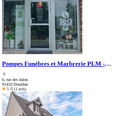
Pompes Funèbres et Marbrerie PLM -
PFG
6, rue des Jalots
91410 Dourdan
5
/5
(1 avis)