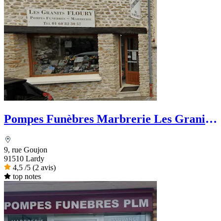
Pompes Funèbres Marbrerie Les Granits
Floury
9, rue Goujon
91510 Lardy
4,5
/5
(2 avis)
top notes