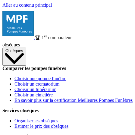
Aller au contenu principal
er
🏆
1
comparateur
obsèques
Obsèques
Comparer les pompes funèbres
Choisir une pompe funèbre
Choisir un crematorium
Choisir un funérarium
Choisir un cimetière
En savoir plus sur la certification Meilleures Pompes Funèbres
Services obsèques
Organiser les obsèques
Estimer le prix des obsèques