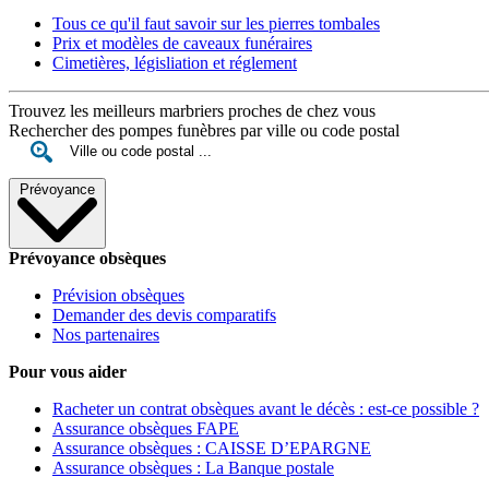
Tous ce qu'il faut savoir sur les pierres tombales
Prix et modèles de caveaux funéraires
Cimetières, législiation et réglement
Trouvez les meilleurs marbriers proches de chez vous
Rechercher des pompes funèbres par ville ou code postal
Prévoyance
Prévoyance obsèques
Prévision obsèques
Demander des devis comparatifs
Nos partenaires
Pour vous aider
Racheter un contrat obsèques avant le décès : est-ce possible ?
Assurance obsèques FAPE
Assurance obsèques : CAISSE D’EPARGNE
Assurance obsèques : La Banque postale