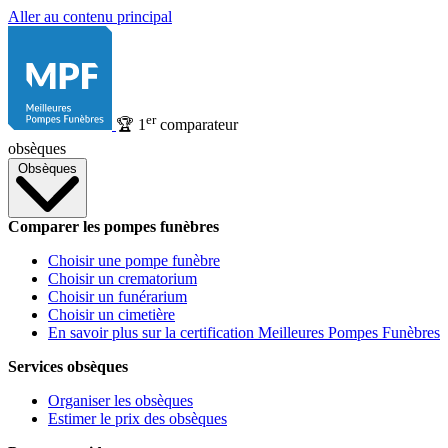
Aller au contenu principal
er
🏆
1
comparateur
obsèques
Obsèques
Comparer les pompes funèbres
Choisir une pompe funèbre
Choisir un crematorium
Choisir un funérarium
Choisir un cimetière
En savoir plus sur la certification Meilleures Pompes Funèbres
Services obsèques
Organiser les obsèques
Estimer le prix des obsèques