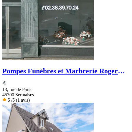
Pompes Funèbres et Marbrerie Roger
Marin
13, rue de Paris
45300 Sermaises
5
/5
(1 avis)