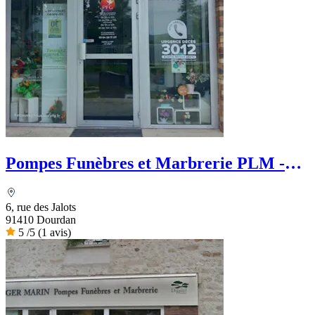
Pompes Funèbres et Marbrerie PLM -
PFG
6, rue des Jalots
91410 Dourdan
5
/5
(1 avis)