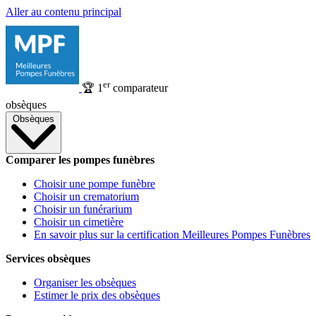
Aller au contenu principal
er
🏆
1
comparateur
obsèques
Obsèques
Comparer les pompes funèbres
Choisir une pompe funèbre
Choisir un crematorium
Choisir un funérarium
Choisir un cimetière
En savoir plus sur la certification Meilleures Pompes Funèbres
Services obsèques
Organiser les obsèques
Estimer le prix des obsèques