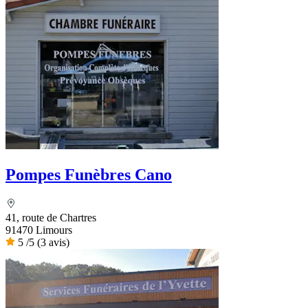
Pompes Funèbres Cano
41, route de Chartres
91470 Limours
5
/5
(3 avis)