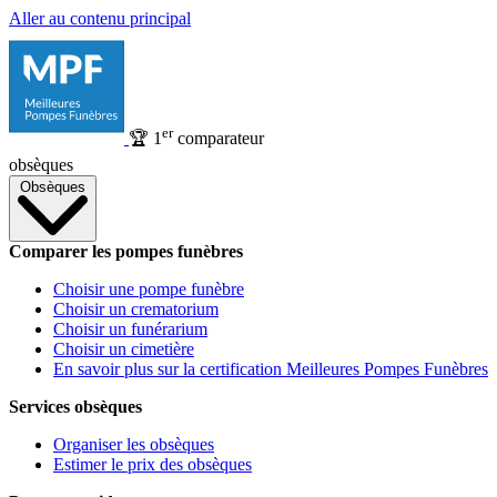
Aller au contenu principal
er
🏆
1
comparateur
obsèques
Obsèques
Comparer les pompes funèbres
Choisir une pompe funèbre
Choisir un crematorium
Choisir un funérarium
Choisir un cimetière
En savoir plus sur la certification Meilleures Pompes Funèbres
Services obsèques
Organiser les obsèques
Estimer le prix des obsèques