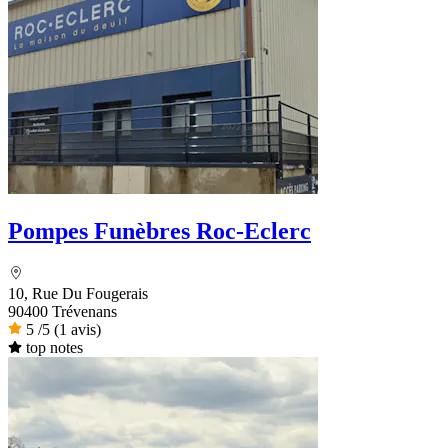
Pompes Funèbres Roc-Eclerc
10, Rue Du Fougerais
90400 Trévenans
5
/5
(1 avis)
top notes