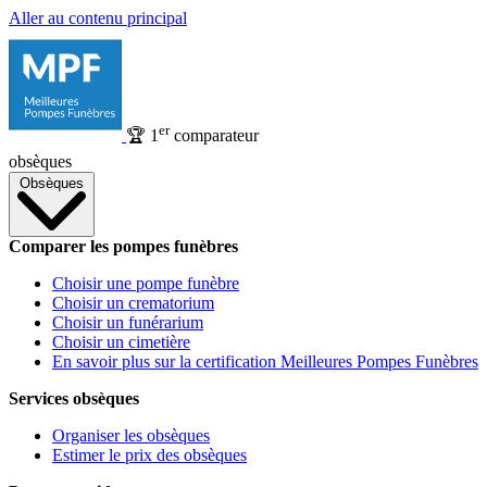
Aller au contenu principal
er
🏆
1
comparateur
obsèques
Obsèques
Comparer les pompes funèbres
Choisir une pompe funèbre
Choisir un crematorium
Choisir un funérarium
Choisir un cimetière
En savoir plus sur la certification Meilleures Pompes Funèbres
Services obsèques
Organiser les obsèques
Estimer le prix des obsèques