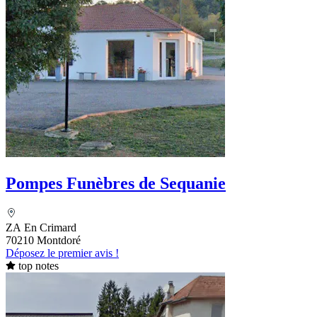
Pompes Funèbres de Sequanie
ZA En Crimard
70210 Montdoré
Déposez le premier avis !
top notes