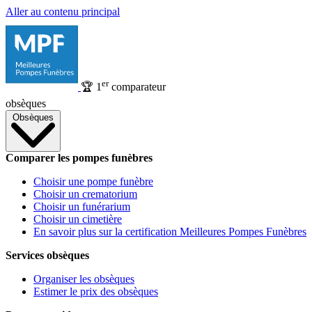
Aller au contenu principal
er
🏆
1
comparateur
obsèques
Obsèques
Comparer les pompes funèbres
Choisir une pompe funèbre
Choisir un crematorium
Choisir un funérarium
Choisir un cimetière
En savoir plus sur la certification Meilleures Pompes Funèbres
Services obsèques
Organiser les obsèques
Estimer le prix des obsèques