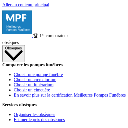
Aller au contenu principal
er
🏆
1
comparateur
obsèques
Obsèques
Comparer les pompes funèbres
Choisir une pompe funèbre
Choisir un crematorium
Choisir un funérarium
Choisir un cimetière
En savoir plus sur la certification Meilleures Pompes Funèbres
Services obsèques
Organiser les obsèques
Estimer le prix des obsèques