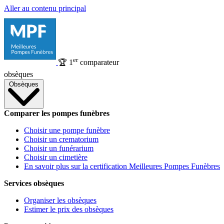
Aller au contenu principal
er
🏆
1
comparateur
obsèques
Obsèques
Comparer les pompes funèbres
Choisir une pompe funèbre
Choisir un crematorium
Choisir un funérarium
Choisir un cimetière
En savoir plus sur la certification Meilleures Pompes Funèbres
Services obsèques
Organiser les obsèques
Estimer le prix des obsèques