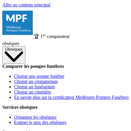
Aller au contenu principal
er
🏆
1
comparateur
obsèques
Obsèques
Comparer les pompes funèbres
Choisir une pompe funèbre
Choisir un crematorium
Choisir un funérarium
Choisir un cimetière
En savoir plus sur la certification Meilleures Pompes Funèbres
Services obsèques
Organiser les obsèques
Estimer le prix des obsèques