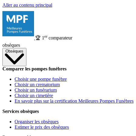
Aller au contenu principal
er
🏆
1
comparateur
obsèques
Obsèques
Comparer les pompes funèbres
Choisir une pompe funèbre
Choisir un crematorium
Choisir un funérarium
Choisir un cimetière
En savoir plus sur la certification Meilleures Pompes Funèbres
Services obsèques
Organiser les obsèques
Estimer le prix des obsèques