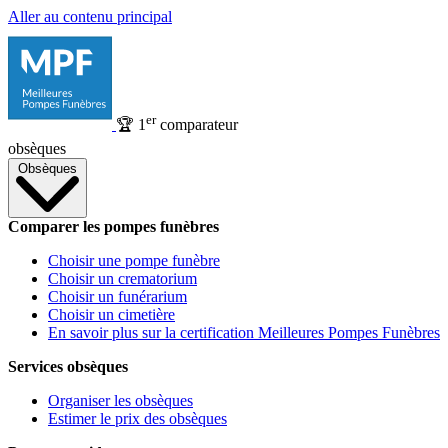
Aller au contenu principal
er
🏆
1
comparateur
obsèques
Obsèques
Comparer les pompes funèbres
Choisir une pompe funèbre
Choisir un crematorium
Choisir un funérarium
Choisir un cimetière
En savoir plus sur la certification Meilleures Pompes Funèbres
Services obsèques
Organiser les obsèques
Estimer le prix des obsèques