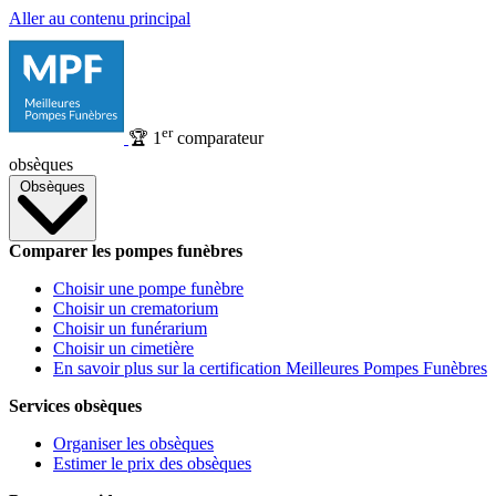
Aller au contenu principal
er
🏆
1
comparateur
obsèques
Obsèques
Comparer les pompes funèbres
Choisir une pompe funèbre
Choisir un crematorium
Choisir un funérarium
Choisir un cimetière
En savoir plus sur la certification Meilleures Pompes Funèbres
Services obsèques
Organiser les obsèques
Estimer le prix des obsèques