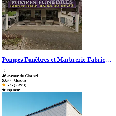
Pompes Funèbres et Marbrerie Fabrice
Bely
46 avenue du Chasselas
82200 Moissac
5
/5
(2 avis)
top notes