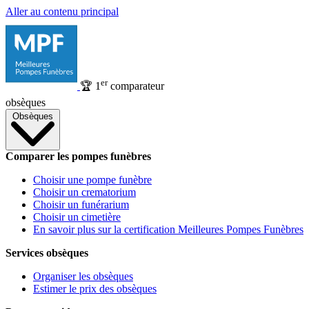
Aller au contenu principal
er
🏆
1
comparateur
obsèques
Obsèques
Comparer les pompes funèbres
Choisir une pompe funèbre
Choisir un crematorium
Choisir un funérarium
Choisir un cimetière
En savoir plus sur la certification Meilleures Pompes Funèbres
Services obsèques
Organiser les obsèques
Estimer le prix des obsèques