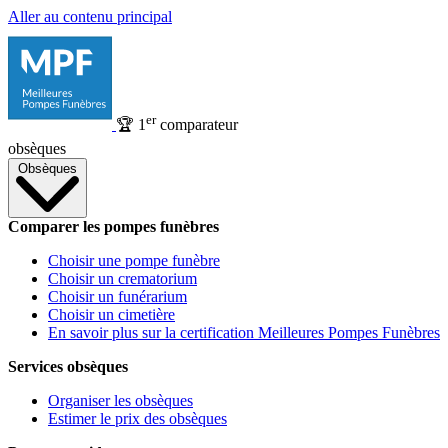
Aller au contenu principal
er
🏆
1
comparateur
obsèques
Obsèques
Comparer les pompes funèbres
Choisir une pompe funèbre
Choisir un crematorium
Choisir un funérarium
Choisir un cimetière
En savoir plus sur la certification Meilleures Pompes Funèbres
Services obsèques
Organiser les obsèques
Estimer le prix des obsèques