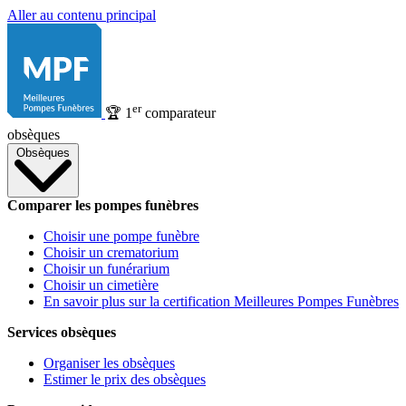
Aller au contenu principal
er
🏆
1
comparateur
obsèques
Obsèques
Comparer les pompes funèbres
Choisir une pompe funèbre
Choisir un crematorium
Choisir un funérarium
Choisir un cimetière
En savoir plus sur la certification Meilleures Pompes Funèbres
Services obsèques
Organiser les obsèques
Estimer le prix des obsèques