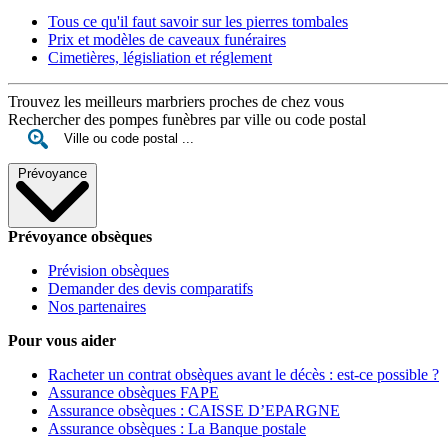
Tous ce qu'il faut savoir sur les pierres tombales
Prix et modèles de caveaux funéraires
Cimetières, législiation et réglement
Trouvez les meilleurs marbriers proches de chez vous
Rechercher des pompes funèbres par ville ou code postal
Prévoyance
Prévoyance obsèques
Prévision obsèques
Demander des devis comparatifs
Nos partenaires
Pour vous aider
Racheter un contrat obsèques avant le décès : est-ce possible ?
Assurance obsèques FAPE
Assurance obsèques : CAISSE D’EPARGNE
Assurance obsèques : La Banque postale