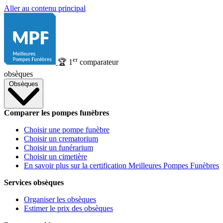
Aller au contenu principal
er
🏆
1
comparateur
obsèques
Obsèques
Comparer les pompes funèbres
Choisir une pompe funèbre
Choisir un crematorium
Choisir un funérarium
Choisir un cimetière
En savoir plus sur la certification Meilleures Pompes Funèbres
Services obsèques
Organiser les obsèques
Estimer le prix des obsèques