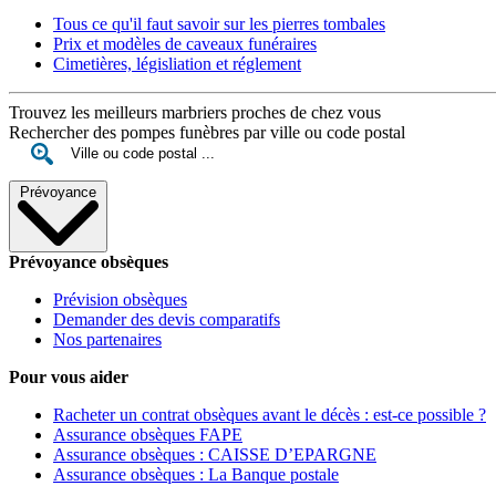
Tous ce qu'il faut savoir sur les pierres tombales
Prix et modèles de caveaux funéraires
Cimetières, législiation et réglement
Trouvez les meilleurs marbriers proches de chez vous
Rechercher des pompes funèbres par ville ou code postal
Prévoyance
Prévoyance obsèques
Prévision obsèques
Demander des devis comparatifs
Nos partenaires
Pour vous aider
Racheter un contrat obsèques avant le décès : est-ce possible ?
Assurance obsèques FAPE
Assurance obsèques : CAISSE D’EPARGNE
Assurance obsèques : La Banque postale