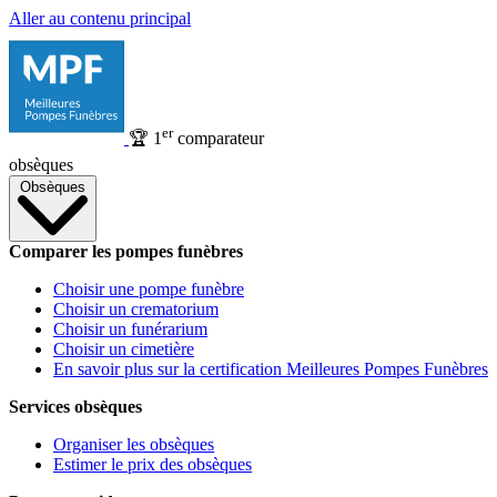
Aller au contenu principal
er
🏆
1
comparateur
obsèques
Obsèques
Comparer les pompes funèbres
Choisir une pompe funèbre
Choisir un crematorium
Choisir un funérarium
Choisir un cimetière
En savoir plus sur la certification Meilleures Pompes Funèbres
Services obsèques
Organiser les obsèques
Estimer le prix des obsèques