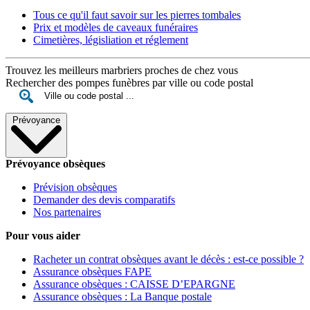
Tous ce qu'il faut savoir sur les pierres tombales
Prix et modèles de caveaux funéraires
Cimetières, législiation et réglement
Trouvez les meilleurs marbriers proches de chez vous
Rechercher des pompes funèbres par ville ou code postal
Prévoyance
Prévoyance obsèques
Prévision obsèques
Demander des devis comparatifs
Nos partenaires
Pour vous aider
Racheter un contrat obsèques avant le décès : est-ce possible ?
Assurance obsèques FAPE
Assurance obsèques : CAISSE D’EPARGNE
Assurance obsèques : La Banque postale