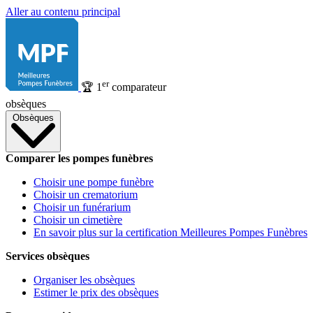
Aller au contenu principal
er
🏆
1
comparateur
obsèques
Obsèques
Comparer les pompes funèbres
Choisir une pompe funèbre
Choisir un crematorium
Choisir un funérarium
Choisir un cimetière
En savoir plus sur la certification Meilleures Pompes Funèbres
Services obsèques
Organiser les obsèques
Estimer le prix des obsèques