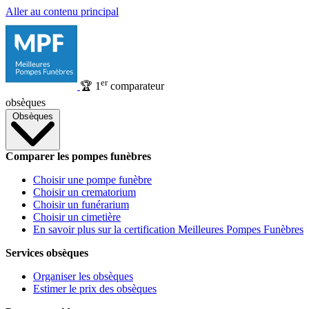
Aller au contenu principal
er
🏆
1
comparateur
obsèques
Obsèques
Comparer les pompes funèbres
Choisir une pompe funèbre
Choisir un crematorium
Choisir un funérarium
Choisir un cimetière
En savoir plus sur la certification Meilleures Pompes Funèbres
Services obsèques
Organiser les obsèques
Estimer le prix des obsèques