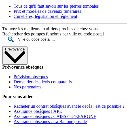
Tous ce qu'il faut savoir sur les pierres tombales
Prix et modèles de caveaux funéraires
Cimetières, législiation et réglement
Trouvez les meilleurs marbriers proches de chez vous
Rechercher des pompes funèbres par ville ou code postal
Prévoyance
Prévoyance obsèques
Prévision obsèques
Demander des devis comparatifs
Nos partenaires
Pour vous aider
Racheter un contrat obsèques avant le décès : est-ce possible ?
Assurance obsèques FAPE
Assurance obsèques : CAISSE D’EPARGNE
Assurance obsèques : La Banque postale