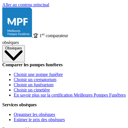
Aller au contenu principal
er
🏆
1
comparateur
obsèques
Obsèques
Comparer les pompes funèbres
Choisir une pompe funèbre
Choisir un crematorium
Choisir un funérarium
Choisir un cimetière
En savoir plus sur la certification Meilleures Pompes Funèbres
Services obsèques
Organiser les obsèques
Estimer le prix des obsèques