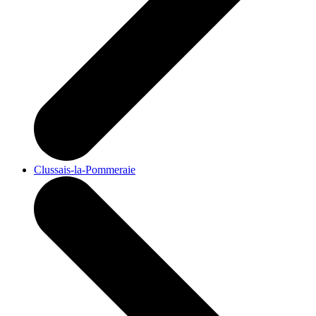
Clussais-la-Pommeraie