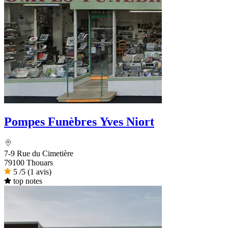
Pompes Funèbres Yves Niort
7-9 Rue du Cimetière
79100 Thouars
5
/5
(1 avis)
top notes