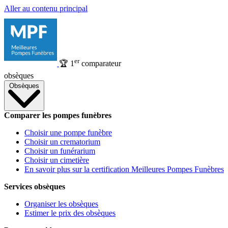
Aller au contenu principal
er
🏆
1
comparateur
obsèques
Obsèques
Comparer les pompes funèbres
Choisir une pompe funèbre
Choisir un crematorium
Choisir un funérarium
Choisir un cimetière
En savoir plus sur la certification Meilleures Pompes Funèbres
Services obsèques
Organiser les obsèques
Estimer le prix des obsèques