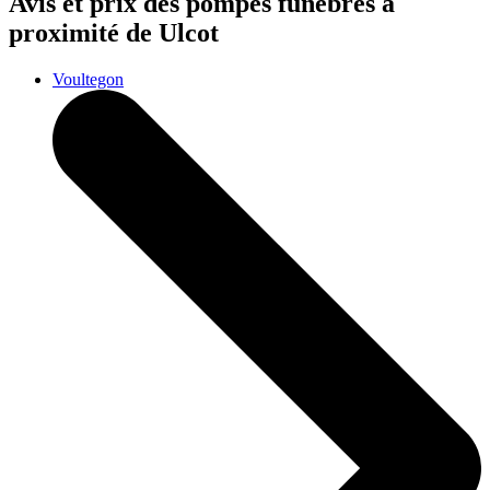
Avis et prix des
pompes funèbres
à
proximité de Ulcot
Voultegon