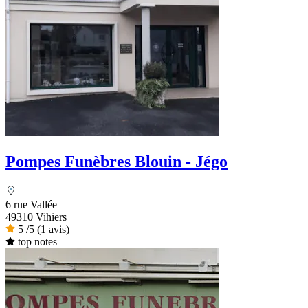
Pompes Funèbres Blouin - Jégo
6 rue Vallée
49310 Vihiers
5
/5
(1 avis)
top notes