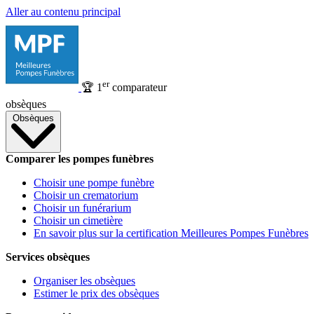
Aller au contenu principal
er
🏆
1
comparateur
obsèques
Obsèques
Comparer les pompes funèbres
Choisir une pompe funèbre
Choisir un crematorium
Choisir un funérarium
Choisir un cimetière
En savoir plus sur la certification Meilleures Pompes Funèbres
Services obsèques
Organiser les obsèques
Estimer le prix des obsèques