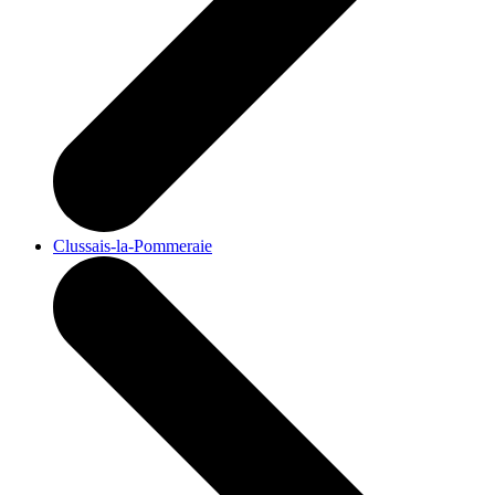
Clussais-la-Pommeraie