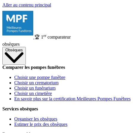
Aller au contenu principal
er
🏆
1
comparateur
obsèques
Obsèques
Comparer les pompes funèbres
Choisir une pompe funèbre
Choisir un crematorium
Choisir un funérarium
Choisir un cimetière
En savoir plus sur la certification Meilleures Pompes Funèbres
Services obsèques
Organiser les obsèques
Estimer le prix des obsèques