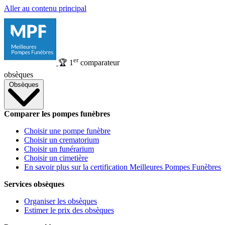
Aller au contenu principal
er
🏆
1
comparateur
obsèques
Obsèques
Comparer les pompes funèbres
Choisir une pompe funèbre
Choisir un crematorium
Choisir un funérarium
Choisir un cimetière
En savoir plus sur la certification Meilleures Pompes Funèbres
Services obsèques
Organiser les obsèques
Estimer le prix des obsèques