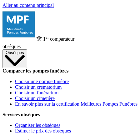
Aller au contenu principal
er
🏆
1
comparateur
obsèques
Obsèques
Comparer les pompes funèbres
Choisir une pompe funèbre
Choisir un crematorium
Choisir un funérarium
Choisir un cimetière
En savoir plus sur la certification Meilleures Pompes Funèbres
Services obsèques
Organiser les obsèques
Estimer le prix des obsèques