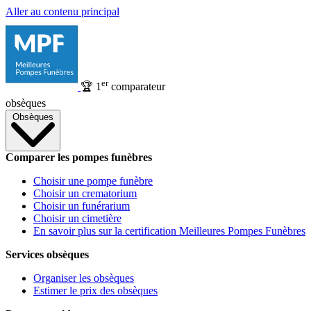
Aller au contenu principal
er
🏆
1
comparateur
obsèques
Obsèques
Comparer les pompes funèbres
Choisir une pompe funèbre
Choisir un crematorium
Choisir un funérarium
Choisir un cimetière
En savoir plus sur la certification Meilleures Pompes Funèbres
Services obsèques
Organiser les obsèques
Estimer le prix des obsèques