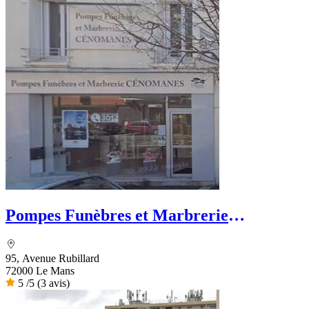
Pompes Funèbres et Marbrerie
Cénomanes
95, Avenue Rubillard
72000 Le Mans
5
/5
(3 avis)