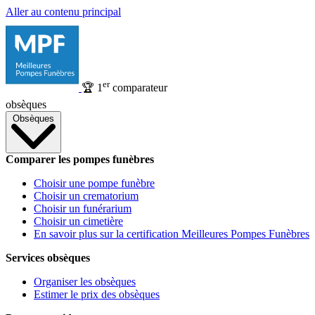
Aller au contenu principal
er
🏆
1
comparateur
obsèques
Obsèques
Comparer les pompes funèbres
Choisir une pompe funèbre
Choisir un crematorium
Choisir un funérarium
Choisir un cimetière
En savoir plus sur la certification Meilleures Pompes Funèbres
Services obsèques
Organiser les obsèques
Estimer le prix des obsèques