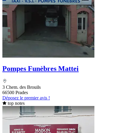
Pompes Funèbres Mattei
3 Chem. des Brouils
66500 Prades
Déposez le premier avis !
top notes