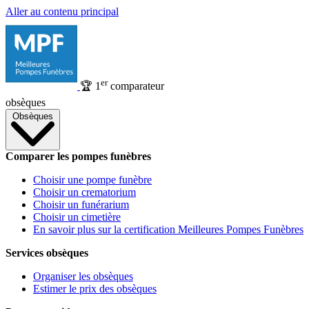
Aller au contenu principal
er
🏆
1
comparateur
obsèques
Obsèques
Comparer les pompes funèbres
Choisir une pompe funèbre
Choisir un crematorium
Choisir un funérarium
Choisir un cimetière
En savoir plus sur la certification Meilleures Pompes Funèbres
Services obsèques
Organiser les obsèques
Estimer le prix des obsèques