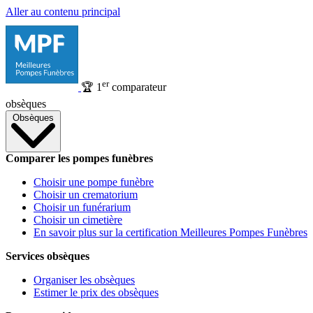
Aller au contenu principal
er
🏆
1
comparateur
obsèques
Obsèques
Comparer les pompes funèbres
Choisir une pompe funèbre
Choisir un crematorium
Choisir un funérarium
Choisir un cimetière
En savoir plus sur la certification Meilleures Pompes Funèbres
Services obsèques
Organiser les obsèques
Estimer le prix des obsèques