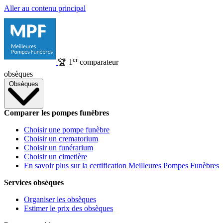
Aller au contenu principal
er
🏆
1
comparateur
obsèques
Obsèques
Comparer les pompes funèbres
Choisir une pompe funèbre
Choisir un crematorium
Choisir un funérarium
Choisir un cimetière
En savoir plus sur la certification Meilleures Pompes Funèbres
Services obsèques
Organiser les obsèques
Estimer le prix des obsèques