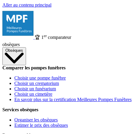
Aller au contenu principal
er
🏆
1
comparateur
obsèques
Obsèques
Comparer les pompes funèbres
Choisir une pompe funèbre
Choisir un crematorium
Choisir un funérarium
Choisir un cimetière
En savoir plus sur la certification Meilleures Pompes Funèbres
Services obsèques
Organiser les obsèques
Estimer le prix des obsèques