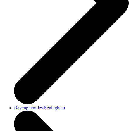
Bayenghem-lès-Seninghem