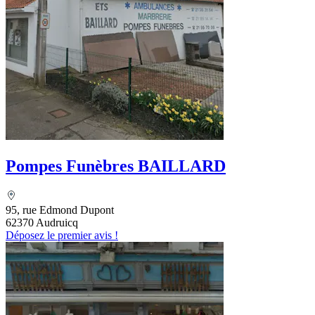
Pompes Funèbres BAILLARD
95, rue Edmond Dupont
62370 Audruicq
Déposez le premier avis !