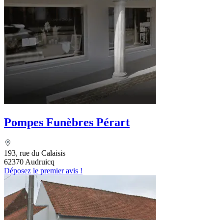
Pompes Funèbres Pérart
193, rue du Calaisis
62370 Audruicq
Déposez le premier avis !