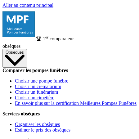
Aller au contenu principal
er
🏆
1
comparateur
obsèques
Obsèques
Comparer les pompes funèbres
Choisir une pompe funèbre
Choisir un crematorium
Choisir un funérarium
Choisir un cimetière
En savoir plus sur la certification Meilleures Pompes Funèbres
Services obsèques
Organiser les obsèques
Estimer le prix des obsèques