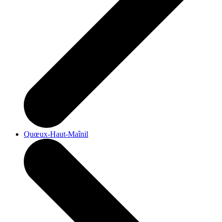
Quœux-Haut-Maînil