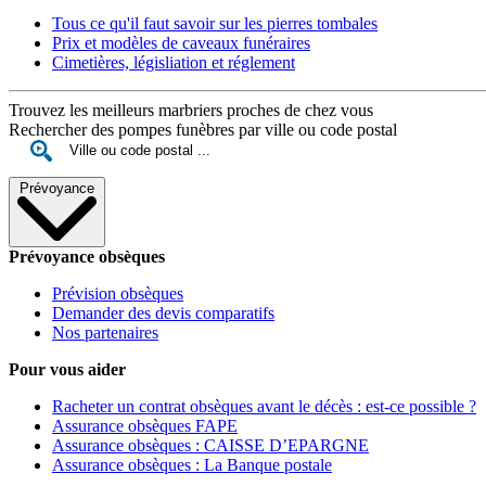
Tous ce qu'il faut savoir sur les pierres tombales
Prix et modèles de caveaux funéraires
Cimetières, législiation et réglement
Trouvez les meilleurs marbriers proches de chez vous
Rechercher des pompes funèbres par ville ou code postal
Prévoyance
Prévoyance obsèques
Prévision obsèques
Demander des devis comparatifs
Nos partenaires
Pour vous aider
Racheter un contrat obsèques avant le décès : est-ce possible ?
Assurance obsèques FAPE
Assurance obsèques : CAISSE D’EPARGNE
Assurance obsèques : La Banque postale