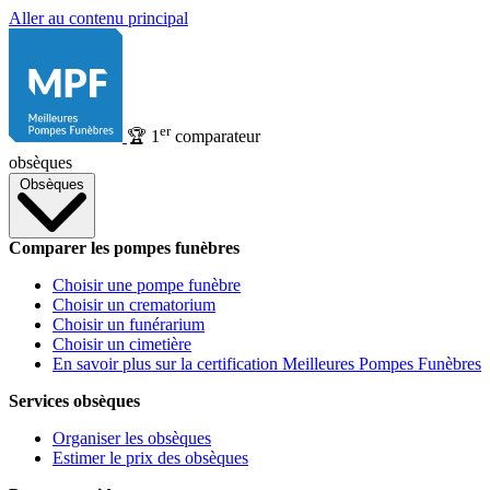
Aller au contenu principal
er
🏆
1
comparateur
obsèques
Obsèques
Comparer les pompes funèbres
Choisir une pompe funèbre
Choisir un crematorium
Choisir un funérarium
Choisir un cimetière
En savoir plus sur la certification Meilleures Pompes Funèbres
Services obsèques
Organiser les obsèques
Estimer le prix des obsèques